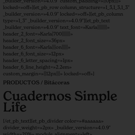
_builder_version=»4.0.9″ custom_padding=»||0px|||»
locked=»off»][et_pb_row column_structure=»1_3,1_3,1_3″
_builder_version=»4.0.9″ locked=»off»][et_pb_column
type=»1_3″ _builder_version=»4.0.9″][et_pb_text
_builder_version=»4.0.9″ text_font=»Karla||||||||»
header_2_font=»Karla|700|||||||»
header_2_font_size=»36px»
header_6_font=»Karla|||on|||||»
header_6_font_size=»12px»
header_6_letter_spacing=»1px»
header_6_line_height=»2.2em»
custom_margin=»||12px|||» locked=»off»]
PRODUCTOS / Bitácoras
Cuadernos Simple
Life
[/et_pb_text][et_pb_divider color=»#aaaaaa»
divider_weight=»2px» _builder_version=»4.0.9″
width=»20%» module_alignment=»left»