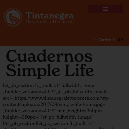
Carrito
0
-
$
0
Cuadernos
Simple Life
[et_pb_section fb_built=»1″ fullwidth=»on»
_builder_version=»4.0.9″][et_pb_fullwidth_image
src=»https://www.tintanegraletterpress.com/wp-
content/uploads/2017/09/simple-life-home.jpg»
_builder_version=»4.0.9″ min_height=»350px»
height=»350px»][/et_pb_fullwidth_image]
[/et_pb_section][et_pb_section fb_built=»1″