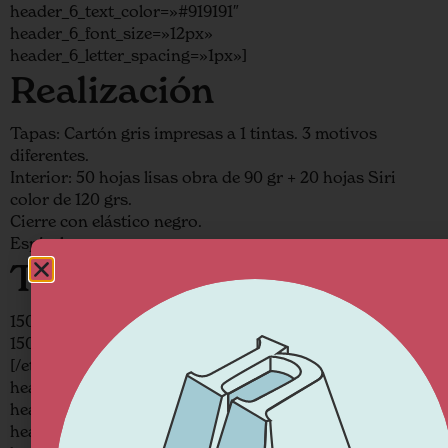
header_6_text_color=»#919191″
header_6_font_size=»12px»
header_6_letter_spacing=»1px»]
Realización
Tapas: Cartón gris impresas a 1 tintas. 3 motivos
diferentes.
Interior: 50 hojas lisas obra de 90 gr + 20 hojas Siri
color de 120 grs.
Cierre con elástico negro.
Espiral: negro.
Tirada
150 cuadernos de 11,5 x 19 cm. 50 de cada motivo
150 cuadernos 15,5 x 24 cm. 50 de cada motivo.
[/et_pb_text][et_pb_text _builder_version=»4.0.9″
header_3_font=»Karla|700|||||||»
header_3_text_align=»center»
header_3_text_color=»#ffffff»