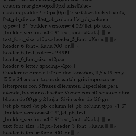
custom_margin=»0px||0px||false|false»
custom_padding=»0px||0px||false|false» locked=»off»]
[/et_pb_divider][/et_pb_column][et_pb_column
type=»1_3″ _builder_version=»4.0.9″][et_pb_text
_builder_version=»4.0.9″ text_font=»Karla||||||||»
text_font_size=»16px» header_3_font=»Karla||||||||»
header_6_font=»Karla|700||on|||||»
header_6_text_color=»#919191″
header_6_font_size=»12px»
header_6_letter_spacing=»1px»]
Cuadernos Simple Life en dos tamaños, 11,5 x 19 cm y
15,5 x 24 cm con tapas de cartón gris impresas en
letterpress con 3 frases diferentes. Especiales para
agenda, bocetar o diseñar. Vienen con 50 hojas en obra
blanca de 90 gr y 2 hojas Sirio color de 120 grs.
[/et_pb_text][/et_pb_column][et_pb_column type=»1_3″
_builder_version=»4.0.9″][et_pb_text
_builder_version=»4.0.9″ text_font=»Karla||||||||»
text_font_size=»16px» header_3_font=»Karla||||||||»
header_6_font=»Karla|700||on|||||»