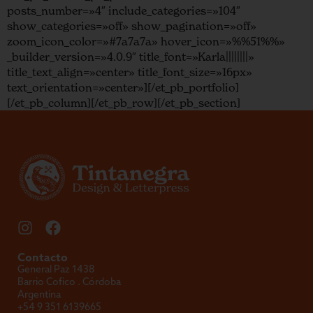
posts_number=»4″ include_categories=»104″
show_categories=»off» show_pagination=»off»
zoom_icon_color=»#7a7a7a» hover_icon=»%%51%%»
_builder_version=»4.0.9″ title_font=»Karla||||||||»
title_text_align=»center» title_font_size=»16px»
text_orientation=»center»][/et_pb_portfolio]
[/et_pb_column][/et_pb_row][/et_pb_section]
Contacto
General Paz 1438
Barrio Cofico . Córdoba
Argentina
+54 9 351 6139665