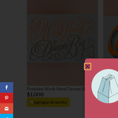
Postales Work Hard Dream Big
Postal
$
1.000
$
1.00
Agregar al carrito
Agre