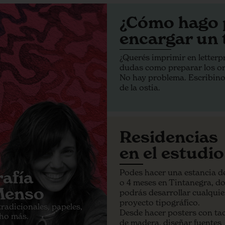
¿Cómo hago 
encargar un 
¿Querés imprimir en letterpr
dudas como preparar los ori
No hay problema. Escribino
de la ostia.
Residencias
en el estudio
Podes hacer una estancia d
afía
o 4 meses en Tintanegra, d
Menso
podrás desarrollar cualquie
proyecto tipográfico.
radicionales, papeles,
Desde hacer posters con ta
cho más.
de madera, diseñar fuentes