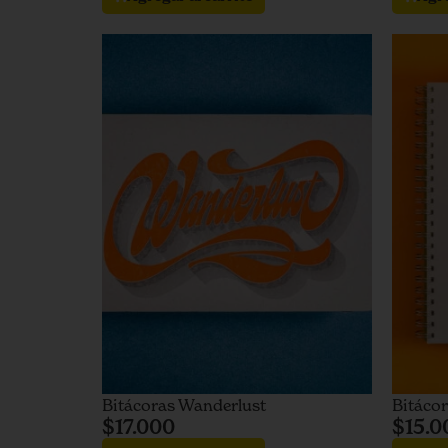
Bitácoras Wanderlust
Bitáco
$
17.000
$
15.0