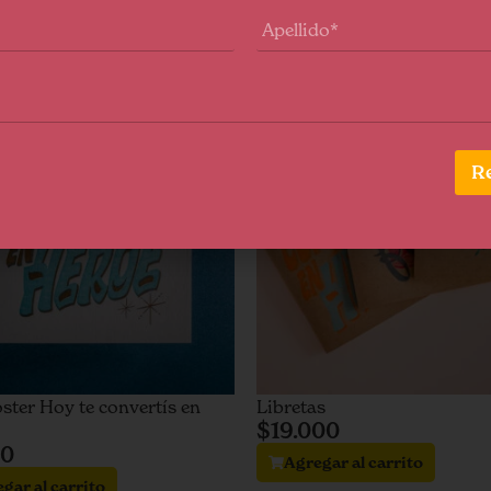
Apellidos
R
ster Hoy te convertís en
Libretas
$
19.000
00
Agregar al carrito
gar al carrito