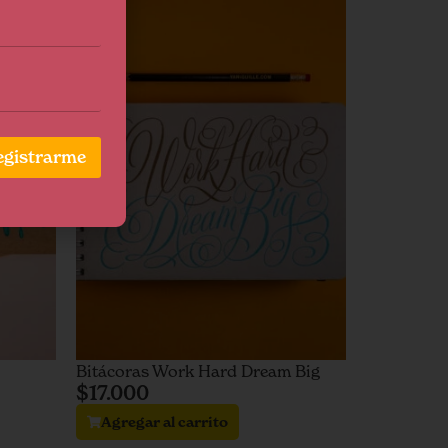
egistrarme
Bitácoras Work Hard Dream Big
$
17.000
Agregar al carrito