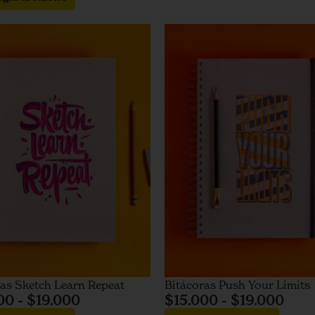
ras Sketch Learn Repeat
Bitácoras Push Your Limits
00
-
$
19.000
$
15.000
-
$
19.000