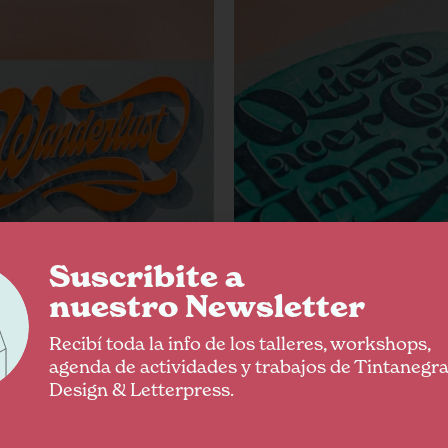
Suscribite a
nuestro Newsletter
es Wanderlust
Postales Quiero hacer cosas
Recibí toda la info de los talleres, workshops,
0
imposibles
agenda de actividades y trabajos de Tintanegr
$
1.000
Design & Letterpress.
gar al carrito
Agregar al carrito