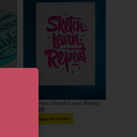
Mini Poster Sketch Learn Repeat
$
2.500
a
Agregar al carrito